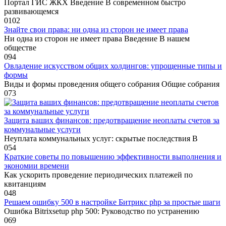
Портал ГИС ЖКХ Введение В современном быстро
развивающемся
0
102
Знайте свои права: ни одна из сторон не имеет права
Ни одна из сторон не имеет права Введение В нашем
обществе
0
94
Овладение искусством общих холдингов: упрощенные типы и
формы
Виды и формы проведения общего собрания Общие собрания
0
73
Защита ваших финансов: предотвращение неоплаты счетов за
коммунальные услуги
Неуплата коммунальных услуг: скрытые последствия В
0
54
Краткие советы по повышению эффективности выполнения и
экономии времени
Как ускорить проведение периодических платежей по
квитанциям
0
48
Решаем ошибку 500 в настройке Битрикс php за простые шаги
Ошибка Bitrixsetup php 500: Руководство по устранению
0
69