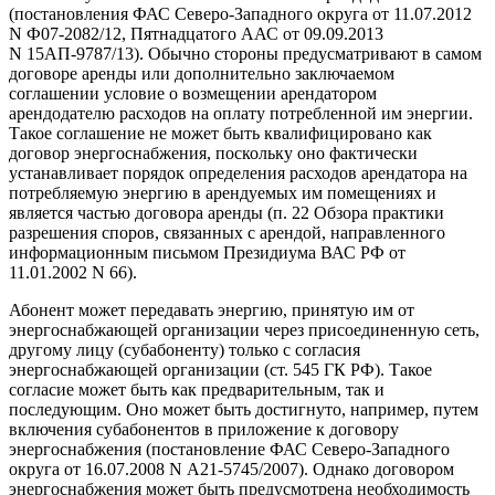
(постановления ФАС Северо-Западного округа от 11.07.2012
N Ф07-2082/12, Пятнадцатого ААС от 09.09.2013
N 15АП-9787/13). Обычно стороны предусматривают в самом
договоре аренды или дополнительно заключаемом
соглашении условие о возмещении арендатором
арендодателю расходов на оплату потребленной им энергии.
Такое соглашение не может быть квалифицировано как
договор энергоснабжения, поскольку оно фактически
устанавливает порядок определения расходов арендатора на
потребляемую энергию в арендуемых им помещениях и
является частью договора аренды (п. 22 Обзора практики
разрешения споров, связанных с арендой, направленного
информационным письмом Президиума ВАС РФ от
11.01.2002 N 66).
Абонент может передавать энергию, принятую им от
энергоснабжающей организации через присоединенную сеть,
другому лицу (субабоненту) только с согласия
энергоснабжающей организации (ст. 545 ГК РФ). Такое
согласие может быть как предварительным, так и
последующим. Оно может быть достигнуто, например, путем
включения субабонентов в приложение к договору
энергоснабжения (постановление ФАС Северо-Западного
округа от 16.07.2008 N А21-5745/2007). Однако договором
энергоснабжения может быть предусмотрена необходимость