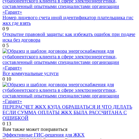
Номер лицевого счета иной идентификатор плательщика гис
жкх где взять
0
9
Открытие правовой защиты: как избежать ошибок при подаче
иска без договора
0
5
Все коммунальные услуги
0
10
ПЕРЕРАСЧЕТ ЖКХ КУДА ОБРАЩАТЬСЯ И ЧТО ДЕЛАТЬ
ЕСЛИ СУММА ОПЛАТЫ ЖКХ БЫЛА РАССЧИТАНА С
ОШИБКОЙ
0
13
Вам также может понравиться
Эффективные ГИС-решения для ЖКХ