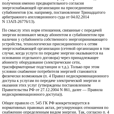
получения именно предварительного согласия
энергоснабжающей организации на присоединение
субабонентов (см. например, постановление Тринадцатого
арбитражного апелляционного суда от 04.02.2014
N 13АП-26776/13).
По смыслу этих норм отношения, связанные с передачей
энергии возникают между абонентом и субабонентом при
наличии у субабонента собственного энергопринимающего
устройства, технологически присоединенного к сетям
энергоснабжающей организации (сетевой организации в том
случае, когда услуги по передаче энергии оказываются на
основании отдельного договора) через принадлежащее
абоненту оборудование (электрические сети,
траснформаторные подстанции и т.д.). Только при этом
условии снабжение потребителя энергией становится
физически возможным (п. 4 Правил недискриминационного
доступа к услугам по передаче электрической энергии и
оказания этих услуг (утверждены постановлением
Правительства РФ от 27.12.2004 N 861, далее — Правила
недискриминационного доступа)).
Общее правило ст. 545 ГК РФ конкретизируется в
нормативных правовых актах, регулирующих отношения по
снабжению определенным видом энергии. Так, согласно п. 4