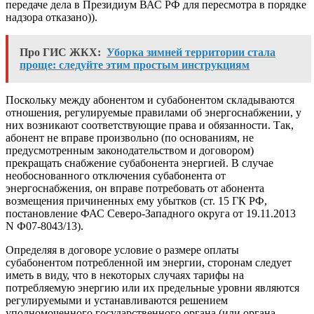
передаче дела в Президиум ВАС РФ для пересмотра в порядке
надзора отказано)).
Про ГИС ЖКХ:
Уборка зимней территории стала
проще: следуйте этим простым инструкциям
Поскольку между абонентом и субабонентом складываются
отношения, регулируемые правилами об энергоснабжении, у
них возникают соответствующие права и обязанности. Так,
абонент не вправе произвольно (по основаниям, не
предусмотренным законодательством и договором)
прекращать снабжение субабонента энергией. В случае
необоснованного отключения субабонента от
энергоснабжения, он вправе потребовать от абонента
возмещения причиненных ему убытков (ст. 15 ГК РФ,
постановление ФАС Северо-Западного округа от 19.11.2013
N Ф07-8043/13).
Определяя в договоре условие о размере оплаты
субабонентом потребленной им энергии, сторонам следует
иметь в виду, что в некоторых случаях тарифы на
потребляемую энергию или их предельные уровни являются
регулируемыми и устанавливаются решением
уполномоченного государственного органа (или органа