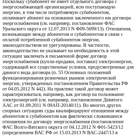
Поскольку субабонент не имеет отдельного договора с
энергоснабжающей организацией, всю поступающую
энергию, в том числе потребляемую субабонентом,
оплачивает абонент на основании заключенного им договора
энергоснабжения (см. например, постановление ФАС
Уральского округа от 12.07.2013 N Ф09-5699/13). Отношения,
возникающие между абонентом и субабонентом в связи с
оплатой потребленной субабонентом энергии,
законодательством не урегулированы. В частности,
законодательство не указывает на необходимость в этой
ситуации заключать в письменной форме договор
энергоснабжения (купли-продажи, поставки) электроэнергии,
содержащий все существенные условия, предусмотренные для
данного вида договора (п. 55 Основных положений
функционирования розничных рынков электрической
энергии, утвержденных постановлением Правительства РФ
от 04.05.2012 N 442). На практике такой договор может
характеризоваться, например, как договор на пользование
электроэнергией (см. например, постановление Девятого
ААС от 01.09.2011 N 09АП-20140/11). Во многих других
спорных ситуациях суды квалифицируют отношения между
абонентом и субабонентом как фактически сложившиеся
отношения по договору энергоснабжения (постановление
ФАС Волго-Вятского округа от 04.12.2012 N Ф01-5423/12
(определением ВАС РФ от 15.03.2013 N ВАС-2447/13 в