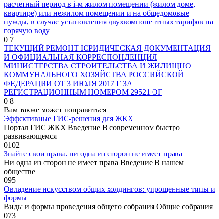
расчетный период в i-м жилом помещении (жилом доме,
квартире) или нежилом помещении и на общедомовые
нужды, в случае установления двухкомпонентных тарифов на
горячую воду
0
7
ТЕКУЩИЙ РЕМОНТ ЮРИДИЧЕСКАЯ ДОКУМЕНТАЦИЯ
И ОФИЦИАЛЬНАЯ КОРРЕСПОНДЕНЦИЯ
МИНИСТЕРСТВА СТРОИТЕЛЬСТВА И ЖИЛИЩНО
КОММУНАЛЬНОГО ХОЗЯЙСТВА РОССИЙСКОЙ
ФЕДЕРАЦИИ ОТ 3 ИЮЛЯ 2017 Г ЗА
РЕГИСТРАЦИОННЫМ НОМЕРОМ 29521 ОГ
0
8
Вам также может понравиться
Эффективные ГИС-решения для ЖКХ
Портал ГИС ЖКХ Введение В современном быстро
развивающемся
0
102
Знайте свои права: ни одна из сторон не имеет права
Ни одна из сторон не имеет права Введение В нашем
обществе
0
95
Овладение искусством общих холдингов: упрощенные типы и
формы
Виды и формы проведения общего собрания Общие собрания
0
73