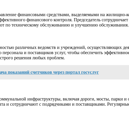
равление финансовыми средствами, выделяемыми на жилищно-ком
эффективного финансового контроля. Председатель сотрудничае
бот по техническому обслуживанию и улучшению обслуживания.
льностью различных ведомств и учреждений, осуществляющих де
 персонала и поставщиков услуг, чтобы обеспечить эффективное
ыстрого решения любых проблем.
ача показаний счетчиков через портал госуслуг
коммунальной инфраструктуры, включая дороги, мосты, парки и
нта и сотрудничают с подрядчиками и поставщиками. Регулярны