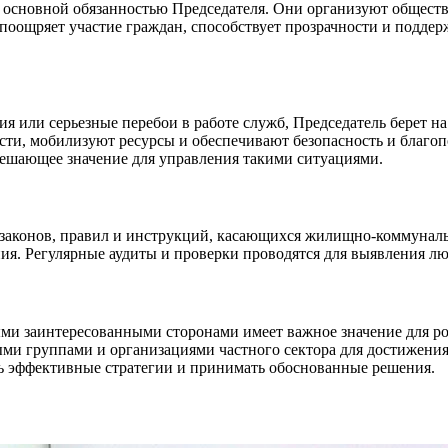
я основной обязанностью Председателя. Они организуют общес
ь поощряет участие граждан, способствует прозрачности и подде
я или серьезные перебои в работе служб, Председатель берет н
ти, мобилизуют ресурсы и обеспечивают безопасность и благоп
ешающее значение для управления такими ситуациями.
законов, правил и инструкций, касающихся жилищно-коммунальн
ия. Регулярные аудиты и проверки проводятся для выявления л
и заинтересованными сторонами имеет важное значение для ро
и группами и организациями частного сектора для достижения 
ть эффективные стратегии и принимать обоснованные решения.