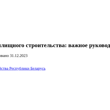
илищного строительства: важное руковод
овано
31.12.2023
йства Республики Беларусь