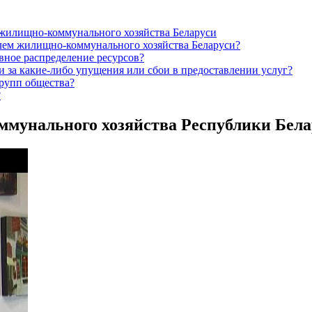
я жилищно-коммунального хозяйства Беларуси
елем жилищно-коммунального хозяйства Беларуси?
вное распределение ресурсов?
и за какие-либо упущения или сбои в предоставлении услуг?
групп общества?
?
ммунального хозяйства Республики Бела