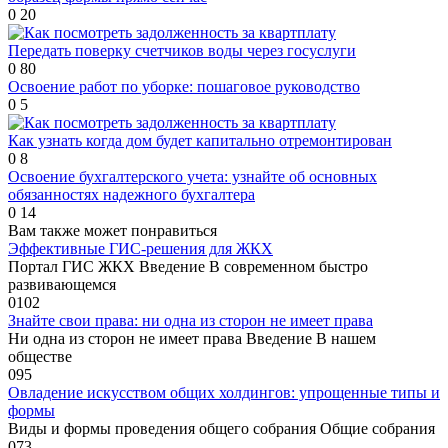
0
20
Передать поверку счетчиков воды через госуслуги
0
80
Освоение работ по уборке: пошаговое руководство
0
5
Как узнать когда дом будет капитально отремонтирован
0
8
Освоение бухгалтерского учета: узнайте об основных
обязанностях надежного бухгалтера
0
14
Вам также может понравиться
Эффективные ГИС-решения для ЖКХ
Портал ГИС ЖКХ Введение В современном быстро
развивающемся
0
102
Знайте свои права: ни одна из сторон не имеет права
Ни одна из сторон не имеет права Введение В нашем
обществе
0
95
Овладение искусством общих холдингов: упрощенные типы и
формы
Виды и формы проведения общего собрания Общие собрания
0
73