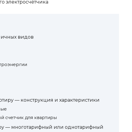
го электросчётчика
личных видов
ктроэнергии
ртиру — конструкция и характеристики
ные
й счетчик для квартиры
иру — многотарифный или однотарифный