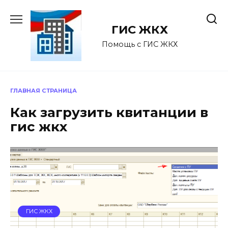
Перейти
к
ГИС ЖКХ
содержанию
Помощь с ГИС ЖКХ
ГЛАВНАЯ СТРАНИЦА
Как загрузить квитанции в
гис жкх
ГИС ЖКХ