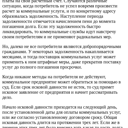
платы на свой расчетный счет. Случаются различные
ситуации, когда потребитель не успел вовремя произвести
расчет за коммунальные услуги, и по конкретному адресу
образовалась задолженность. Наступление периода
задолженности отмечается начислением пени до момента
погашения долга. Если эту задолженность быстро
ликвидировать, то коммунальные службы идут навстречу
своим потребителям и не применяют радикальных мер.
Но, далеко не все потребители являются добропорядочными
гражданами. У некоторых задолженность накапливается
месяцами, и тогда поставщик коммунальных услуг может
применить к ним штрафные меры, даже прекратив поставку
услуг до полного погашения просрочки.
Когда никакие методы на потребителя не действуют,
коммунальное предприятие может обратиться за помощью в
суд. Если срок исковой давности не истек, то суд примет
исковое заявление от предприятия и начнет рассматривать
дело.
Начало исковой давности приходится на следующий день,
после установленной даты для оплаты коммунальных услуг,
или же согласно установленному договором сроку. Общая
исковая давность длится на протяжении трех лет. Если же в
течение этих трех лет была внесена хоть какая-то часть долга,