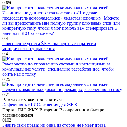
0
650
Извините, но данное ключевое слово «Что делает
председатель домовладельцев» является неполным. Можете
ли вы предоставить мне полную группу ключевых слов или
конкретную тему, чтобы я мог помочь вам сгенерировать 5
идей для SEO-заголовков?
0
4
Повышение успеха ŽKH: экспертные стратегии
методического управления
0
4
Руководство по управлению счетами и квитанциями за
коммунальные услуги, специально разработанное, чтобы
сбить нас с толку
0
25
Перечень аварийных домов подлежащих расселению и сносу
0
21
Вам также может понравиться
Эффективные ГИС-решения для ЖКХ
Портал ГИС ЖКХ Введение В современном быстро
развивающемся
0
102
Знайте свои права: ни одна из сторон не имеет права