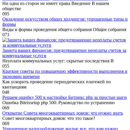
Ни одна из сторон не имеет права Введение В нашем
обществе
0
95
Овладение искусством общих холдингов: упрощенные типы и
формы
Виды и формы проведения общего собрания Общие собрания
0
73
Защита ваших финансов: предотвращение неоплаты счетов за
коммунальные услуги
Неуплата коммунальных услуг: скрытые последствия В
0
55
Краткие советы по повышению эффективности выполнения и
экономии времени
Как ускорить проведение периодических платежей по
квитанциям
0
48
Решаем ошибку 500 в настройке Битрикс php за простые шаги
Ошибка Bitrixsetup php 500: Руководство по устранению
0
69
Открытие Совета многоквартирных домов: что нужно знать
Совет многоквартирных домов: что это такое?
0
69
Упрощенное налогообложение жилья: все, что вам нужно