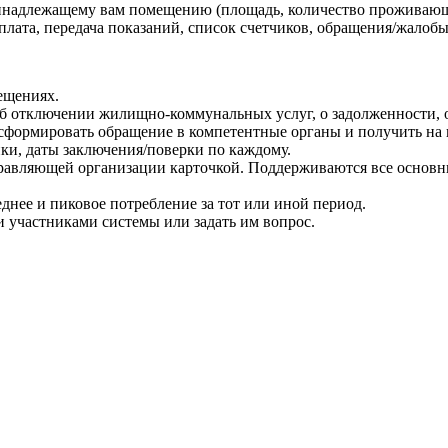
ринадлежащему вам помещению (площадь, количество проживающ
ата, передача показаний, список счетчиков, обращения/жалобы 
ещениях.
об отключении жилищно-коммунальных услуг, о задолженности, о
 сформировать обращение в компетентные органы и получить на 
чики, даты заключения/поверки по каждому.
управляющей организации карточкой. Поддерживаются все основ
еднее и пиковое потребление за тот или иной период.
и участниками системы или задать им вопрос.