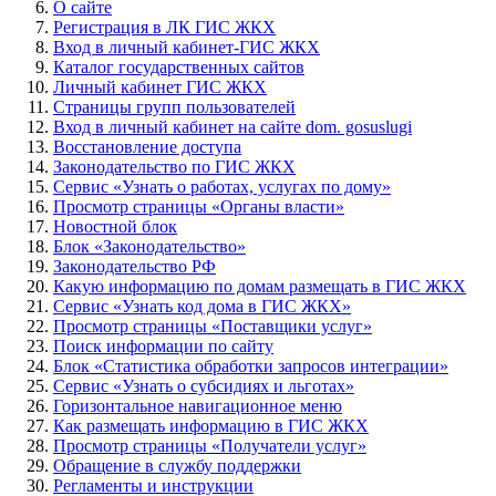
О сайте
Регистрация в ЛК ГИС ЖКХ
Вход в личный кабинет-ГИС ЖКХ
Каталог государственных сайтов
Личный кабинет ГИС ЖКХ
Страницы групп пользователей
Вход в личный кабинет на сайте dom. gosuslugi
Восстановление доступа
Законодательство по ГИС ЖКХ
Сервис «Узнать о работах, услугах по дому»
Просмотр страницы «Органы власти»
Новостной блок
Блок «Законодательство»
Законодательство РФ
Какую информацию по домам размещать в ГИС ЖКХ
Сервис «Узнать код дома в ГИС ЖКХ»
Просмотр страницы «Поставщики услуг»
Поиск информации по сайту
Блок «Статистика обработки запросов интеграции»
Сервис «Узнать о субсидиях и льготах»
Горизонтальное навигационное меню
Как размещать информацию в ГИС ЖКХ
Просмотр страницы «Получатели услуг»
Обращение в службу поддержки
Регламенты и инструкции