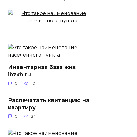
Инвентарная база жкх
ibzkh.ru
0
10
Распечатать квитанцию на
квартиру
0
24