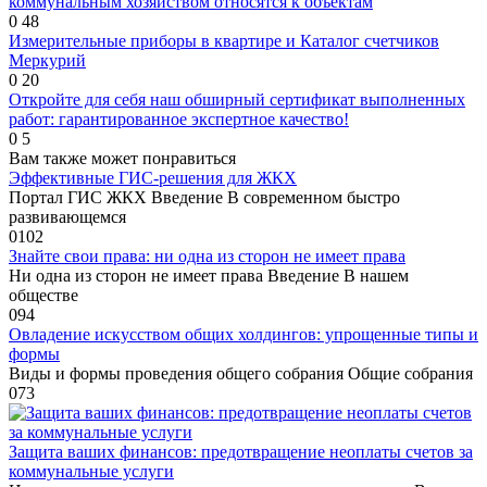
коммунальным хозяйством относятся к объектам
0
48
Измерительные приборы в квартире и Каталог счетчиков
Меркурий
0
20
Откройте для себя наш обширный сертификат выполненных
работ: гарантированное экспертное качество!
0
5
Вам также может понравиться
Эффективные ГИС-решения для ЖКХ
Портал ГИС ЖКХ Введение В современном быстро
развивающемся
0
102
Знайте свои права: ни одна из сторон не имеет права
Ни одна из сторон не имеет права Введение В нашем
обществе
0
94
Овладение искусством общих холдингов: упрощенные типы и
формы
Виды и формы проведения общего собрания Общие собрания
0
73
Защита ваших финансов: предотвращение неоплаты счетов за
коммунальные услуги