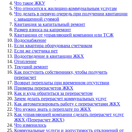
Что такое ЖКУ
Что относится к жилищно-коммунальным услугам
Что делать в первую очередь при получении квитанции
с завышенной суммой
Квитанция за капитальный ремонт
Размер взноса на капремонт
Квитанции от управляющей компании или ТСЖ
Водоснабжение
Если квартира оборудована счетчиком
Если же счетчика нет
Водоотведение в квитанции ЖКХ
Отопление
Текущий ремонт
Как поступить собственнику, чтобы получить
перерасчет
Возврат переплаты при временном отсутствии
Примеры перерасчетов ЖКХ
Как и куда обратиться за перерасчетом
Зачем делать перерасчет коммунальных услуг
Как автоматизировать работу с перерасчетами ЖКХ
Что нужно знать о переплате по ЖКХ
Как управляющей компании сделать перерасчет услуг
ЖКХ (Перерасчет ЖКХ)
Что изменилось
Коммунальные услуги и допустимость отклонений от