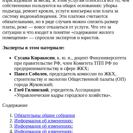
израсходовали за месяц. К этим услугам относится все то, чем
собственники пользуются на общих основаниях: уборка
подъезда, ремонт кровли, услуги консьержа или плата за
систему видеонаблюдения. Эти платежи считаются
обязательными, но в ряде случаев можно снизить размер
платы, реже — вовсе отказаться от услуги. Что это за
ситуации и что входит в понятие «содержание жилого
помещения» — спросили экспертов и юристов.
Эксперты в этом материале:
Сусана Киракосян
, к. ю. н., доцент Финуниверситета
при правительстве РФ, член Комитета ТПП РФ по
предпринимательству в сфере ЖКХ;
Павел Соболев
, председатель комиссии по ЖКХ,
строительству и экологии Общественной палаты (ОП)
города Жуковский;
Глеб Гилинский
, учредитель Ассоциации
«Управленческие кадры городского хозяйства».
Содержание
Обязательны общие собрания
Информация об изменениях:
Информация об изменениях:
Информация об изменениях: