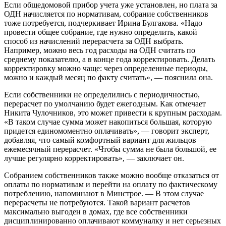
Если общедомовой прибор учета уже установлен, но плата за
ОДН начисляется по нормативам, собрание собственников
тоже потребуется, подчеркивает Ирина Булгакова. «Надо
провести общее собрание, где нужно определить, какой
способ из начислений перерасчета за ОДН выбрать.
Например, можно весь год расходы на ОДН считать по
среднему показателю, а в конце года корректировать. Делать
корректировку можно чаще: через определенные периоды,
можно и каждый месяц по факту считать», — пояснила она.
Если собственники не определились с периодичностью,
перерасчет по умолчанию будет ежегодным. Как отмечает
Никита Чулочников, это может привести к крупным расходам.
«В таком случае сумма может накопиться большая, которую
придется единомоментно оплачивать», — говорит эксперт,
добавляя, что самый комфортный вариант для жильцов —
ежемесячный перерасчет. «Чтобы сумма не была большой, ее
лучше регулярно корректировать», — заключает он.
Собранием собственников также можно вообще отказаться от
оплаты по нормативам и перейти на оплату по фактическому
потреблению, напоминают в Минстрое. — В этом случае
перерасчеты не потребуются. Такой вариант расчетов
максимально выгоден в домах, где все собственники
дисциплинированно оплачивают коммуналку и нет серьезных