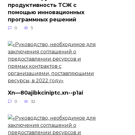
продуктивность ТСЖ с
помощью инновационных
программных решений
0
5
Xn—80ajibkciniptc.xn--p1ai
0
32