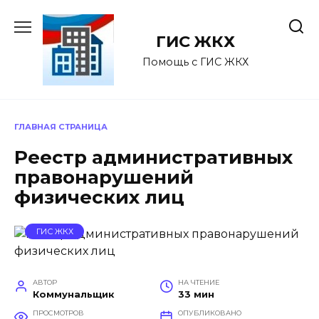
Перейти
к
ГИС ЖКХ
содержанию
Помощь с ГИС ЖКХ
ГЛАВНАЯ СТРАНИЦА
Реестр административных
правонарушений
физических лиц
ГИС ЖКХ
АВТОР
НА ЧТЕНИЕ
Коммунальщик
33 мин
ПРОСМОТРОВ
ОПУБЛИКОВАНО