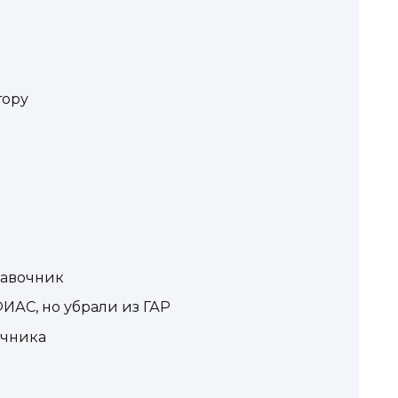
тору
равочник
ИАС, но убрали из ГАР
очника