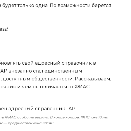
) будет только одна. По возможности берется
ss/.
бновлять свой адресный справочник в
ГАР внезапно стал единственным
 доступным общественности. Рассказываем,
вочник и чем он отличается от ФИАС.
рть ФИАС особо не верили. В конце концов, ФНС уже 10 лет
ДР — предшественника ФИАС