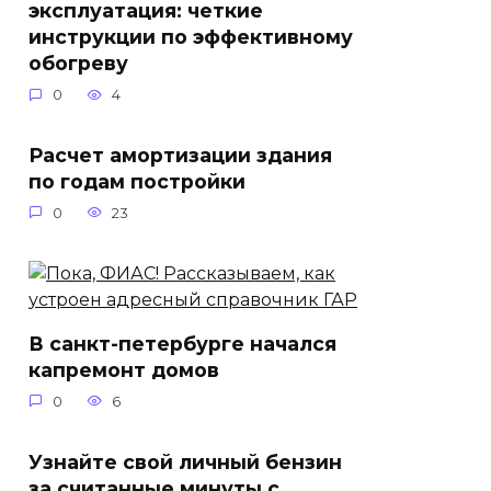
эксплуатация: четкие
инструкции по эффективному
обогреву
0
4
Расчет амортизации здания
по годам постройки
0
23
В санкт-петербурге начался
капремонт домов
0
6
Узнайте свой личный бензин
за считанные минуты с