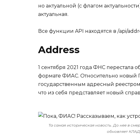
но актуальной (с флагом актуальности
актуальная.
Все функции API находятся в /api/addre
Address
1 сентября 2021 года ФНС
перестала о
формате ФИАС
. Относительно новый 
государственным адресный реестром,
что из себя представляет новый спра
Та самая историческая новость. До нее в сме
обновляет КЛА