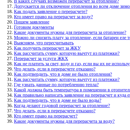
В каких случаях возможен перерасчет за отопление?
Допускается ли отключение отопления во всем доме зимо
Как подать заявление о перерасчете?
Кто имеет право на перерасчет за воду?
Пишем заявление
Готовим документы
Какие документы нужны для перерасчета за отопление?
Можно ли снизить плату за отопление, если батареи еле 
Выясняем, что пересчитывать
Как получить перерасчет за ЖКУ
Как рассчитать сумму, которую вычтут из платежки?
Перерасчет за услуги ЖКХ
Как не платить за свет, воду и газ, если вы их не использу
Что делать, если в перерасчете отказано?
Как подтвердить, что в доме не было отопления?
Как рассчитать сумму, которую вычтут из платежки?
Где узнать данные по потреблению тепла?
Какой должна быть температура в помещении в отопител
Как правильно написать заявление на перерасчет и куда е
Как подтвердить, что в доме не было воды?
Когда делают годовой перерасчет за отопление?
Что делать, если в перерасчете отказано?
Кто имеет право на перерасчет?
Какие документы нужны для перерасчета за воду?