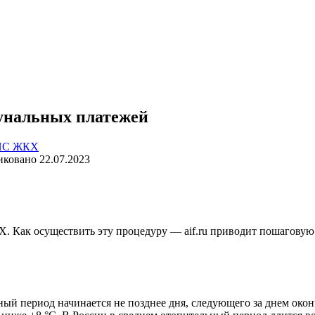
мунальных платежей
ИС ЖКХ
иковано
22.07.2023
КХ. Как осуществить эту процедуру — aif.ru приводит пошагову
й период начинается не позднее дня, следующего за днем оконч