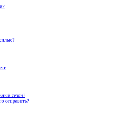
й?
теплые?
ете
ьный сезон?
го отправить?