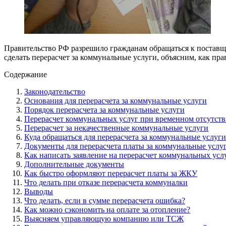
Правительство РФ разрешило гражданам обращаться к постав
сделать перерасчет за коммунальные услуги, объясним, как пра
Содержание
Законодательство
Основания для перерасчета за коммунальные услуги
Порядок перерасчета за коммунальные услуги
Перерасчет коммунальных услуг при временном отсутст
Перерасчет за некачественные коммунальные услуги
Куда обращаться для перерасчета за коммунальные услу
Документы для перерасчета платы за коммунальные услу
Как написать заявление на перерасчет коммунальных усл
Дополнительные документы
Как быстро оформляют перерасчет платы за ЖКУ
Что делать при отказе перерасчета коммуналки
Выводы
Что делать, если в сумме перерасчета ошибка?
Как можно сэкономить на оплате за отопление?
Выясняем управляющую компанию или ТСЖ