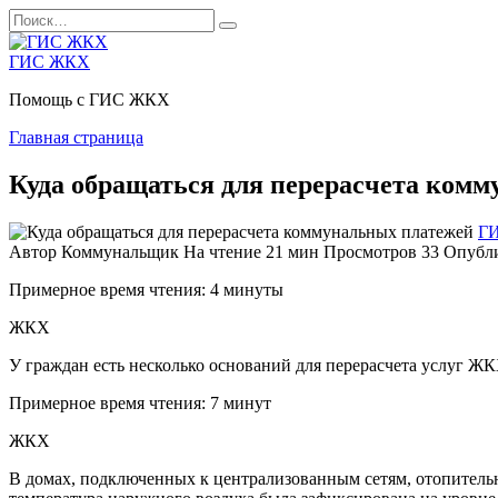
Перейти
Search
к
for:
содержанию
ГИС ЖКХ
Помощь с ГИС ЖКХ
Главная страница
Куда обращаться для перерасчета ком
Г
Автор
Коммунальщик
На чтение
21 мин
Просмотров
33
Опубл
Примерное время чтения: 4 минуты
ЖКХ
У граждан есть несколько оснований для перерасчета услуг Ж
Примерное время чтения: 7 минут
ЖКХ
В домах, подключенных к централизованным сетям, отопительны