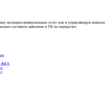
щику жилищно-коммунальных услуг или в управляющую компанию
вильно составить заявление в УК на перерасчет.
вии
ги ЖКХ
ги
уг