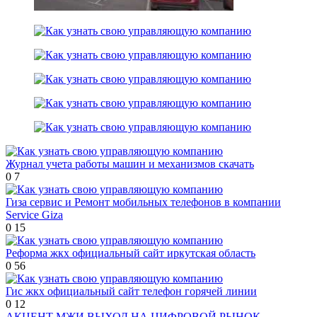
Журнал учета работы машин и механизмов скачать
0
7
Гиза сервис и Ремонт мобильных телефонов в компании
Service Giza
0
15
Реформа жкх официальный сайт иркутская область
0
56
Гис жкх официальный сайт телефон горячей линии
0
12
АКЦЕНТ МЖИ ВЫХОД НА ЦИФРОВОЙ РЫНОК