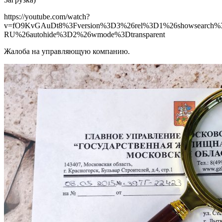
https://youtube.com/watch?
v=fO9KvGAuDt8%3Fversion%3D3%26rel%3D1%26showsearch%
RU%26autohide%3D2%26wmode%3Dtransparent
Жалоба на управляющую компанию.