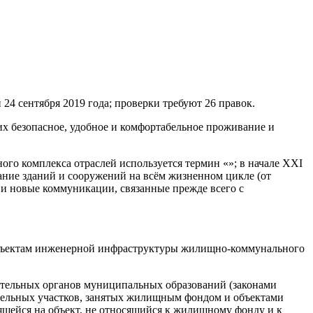
24 сентября 2019 года; проверки требуют 26 правок.
х безопасное, удобное и комфортабельное проживание и
ого комплекса отраслей используется термин «»; в начале XXI
ание зданий и сооружений на всём жизненном цикле (от
 и новые коммуникации, связанные прежде всего с
к объектам инженерной инфраструктуры жилищно-коммунального
ительных органов муниципальных образований (законами
емельных участков, занятых жилищным фондом и объектами
щейся на объект, не относящийся к жилищному фонду и к