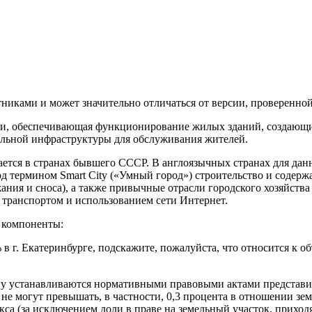
иками и может значительно отличаться от версии, проверенной 
ки, обеспечивающая функционирование жилых зданий, создающи
альной инфраструктуры для обслуживания жителей.
ется в странах бывшего СССР. В англоязычных странах для данн
 термином Smart City («Умный город») строительство и содерж
ния и сноса), а также привычные отрасли городского хозяйства
 транспортом и использованием сети Интернет.
 компоненты:
% в г. Екатеринбурге, подскажите, пожалуйста, что относится 
огу устанавливаются нормативными правовыми актами представ
 не могут превышать, в частности, 0,3 процента в отношении з
 (за исключением доли в праве на земельный участок, приходя