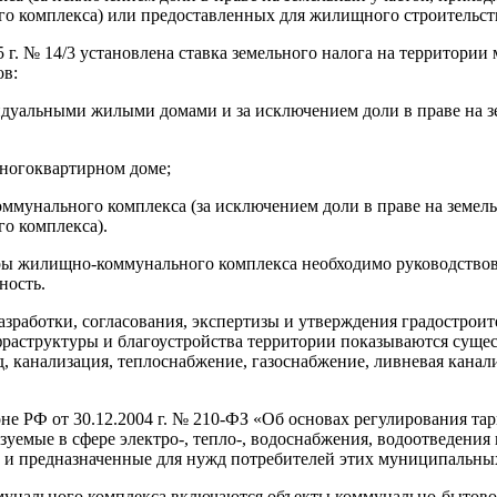
 комплекса) или предоставленных для жилищного строительст
г. № 14/3 установлена ставка земельного налога на территории
ов:
уальными жилыми домами и за исключением доли в праве на зем
ногоквартирном доме;
унального комплекса (за исключением доли в праве на земельн
о комплекса).
ры жилищно-коммунального комплекса необходимо руководствов
ность.
разработки, согласования, экспертизы и утверждения градостро
инфраструктуры и благоустройства территории показываются су
, канализация, теплоснабжение, газоснабжение, ливневая кана
оне РФ от 30.12.2004 г. № 210-ФЗ «Об основах регулирования т
зуемые в сфере электро-, тепло-, водоснабжения, водоотведения
 и предназначенные для нужд потребителей этих муниципальны
унального комплекса включаются объекты коммунально-бытовог