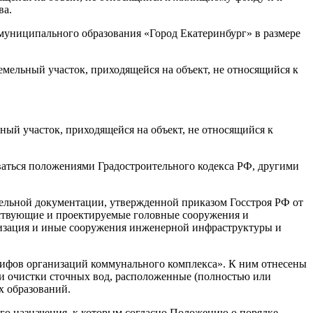
ва.
 муниципального образования «Город Екатеринбург» в размере
ельный участок, приходящейся на объект, не относящийся к
ый участок, приходящейся на объект, не относящийся к
аться положениями Градостроительного кодекса РФ, другими
ительной документации, утвержденной приказом Госстроя РФ от
ществующие и проектируемые головные сооружения и
лизация и иные сооружения инженерной инфраструктуры и
арифов организаций коммунального комплекса». К ним отнесены
 и очистки сточных вод, расположенные (полностью или
х образований.
о назначения, к которым согласно Положению о порядке