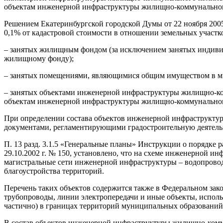
объектам инженерной инфраструктуры жилищно-коммунального
Решением Екатеринбургской городской Думы от 22 ноября 2005 
0,1% от кадастровой стоимости в отношении земельных участк
– занятых жилищным фондом (за исключением занятых индивид
жилищному фонду);
– занятых помещениями, являющимися общим имуществом в м
– занятых объектами инженерной инфраструктуры жилищно-комм
объектам инженерной инфраструктуры жилищно-коммунальног
При определении состава объектов инженерной инфраструкту
документами, регламентирующими градостроительную деятель
П. 13 разд. 3.1.5 «Генеральные планы» Инструкции о порядке 
29.10.2002 г. № 150, установлено, что на схеме инженерной 
магистральные сети инженерной инфраструктуры – водопровод
благоустройства территорий.
Перечень таких объектов содержится также в Федеральном зак
трубопроводы, линии электропередачи и иные объекты, исполь
частично) в границах территорий муниципальных образований
В состав объектов инженерной инфраструктуры жилищно-комм