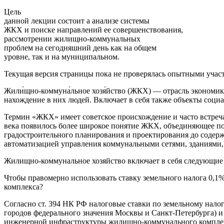
Цель
данной лекции состоит а анализе системы
ЖКХ и поиске направлений ее совершенствования,
рассмотрении жилищно-коммунальных
проблем на сегодняшний день как на общем
уровне, так и на муниципальном.
Текущая версия страницы пока не проверялась опытными участн
Жили́щно-коммуна́льное хозя́йство (ЖКХ) — отрасль экономи
нахождение в них людей. Включает в себя также объекты соци
Термин «ЖКХ» имеет советское происхождение и часто встреча
века появилось более широкое понятие ЖКХ, объединяющее под
градостроительного планирования и проектирования до содержа
автоматизацией управления коммунальными сетями, зданиями,
Жилищно-коммунальное хозяйство включает в себя следующие
Чтобы правомерно использовать ставку земельного налога 0,1
комплекса?
Согласно ст. 394 НК РФ налоговые ставки по земельному нал
городов федерального значения Москвы и Санкт-Петербурга) и
инженерной инфраструктуры жилищно-коммунального комплекса