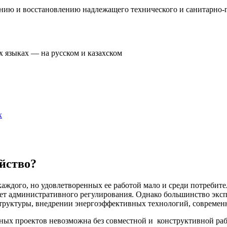
ю и восстановлению надлежащего технического и санитарно-ги
х языках — на русском и казахском
х
йство?
каждого, но удовлетворенных ее работой мало и среди потребите
чет административного регулирования. Однако большинство эксп
уктуры, внедрении энергоэффективных технологий, современны
ных проектов невозможна без совместной и конструктивной раб