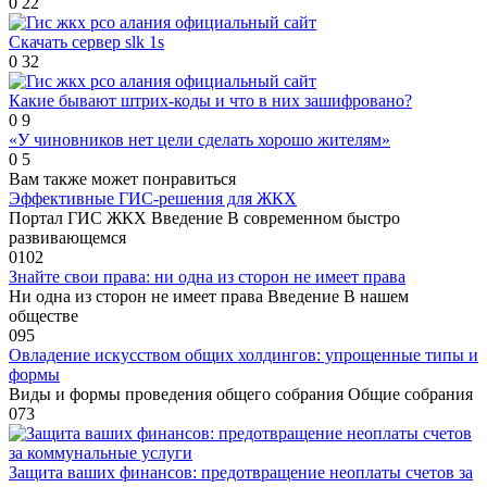
0
22
Скачать сервер slk 1s
0
32
Какие бывают штрих-коды и что в них зашифровано?
0
9
«У чиновников нет цели сделать хорошо жителям»
0
5
Вам также может понравиться
Эффективные ГИС-решения для ЖКХ
Портал ГИС ЖКХ Введение В современном быстро
развивающемся
0
102
Знайте свои права: ни одна из сторон не имеет права
Ни одна из сторон не имеет права Введение В нашем
обществе
0
95
Овладение искусством общих холдингов: упрощенные типы и
формы
Виды и формы проведения общего собрания Общие собрания
0
73
Защита ваших финансов: предотвращение неоплаты счетов за