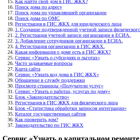
Как найти свой дом в ГИС ЖКХ?
Поиск дома по адресу
Поиск дома по управляющей организации
Поиск дома по ОМС
Регистрация в ГИС ЖКХ для юридического лица
1. Создание подтвержденной учетной записи физическог
2. Регистрация учетной записи организации в ЕСИА.
3. Добавление сотрудников организации в ЕСИА.
4. Регистрация организации в ГИС ЖКХ.
Какая информация о доме есть в ГИС ЖКХ?
Сервис «Узнать о субсидиях и льготах»
Часто задаваемые вопросы
Карта сайта
Сервис «Узнать код дома в ГИС ЖКХ»
Обращение в службу поддержки
Просмотр страницы «Получатели услуг»
Сервис «Узнать о работах, услугах по дому»
Блок «Законодательство»
Регистрация в ГИС ЖКХ для физического лица
Блок «Статистика обработки запросов интеграции»
Каталог государственных сайтов
Как проверить дом?
Законодательство по ГИС ЖКХ
Сервис «Узнать о капитальном ремонте