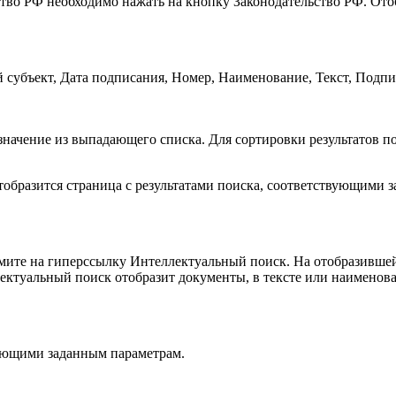
ство РФ необходимо нажать на кнопку Законодательство РФ. Ото
субъект, Дата подписания, Номер, Наименование, Текст, Подпи
 значение из выпадающего списка. Для сортировки результатов 
образится страница с результатами поиска, соответствующими 
жмите на гиперссылку Интеллектуальный поиск. На отобразившей
ктуальный поиск отобразит документы, в тексте или наименован
вующими заданным параметрам.