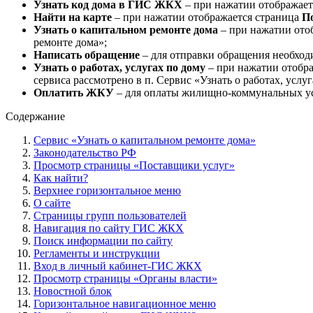
Узнать код дома в ГИС ЖКХ
– при нажатии отображает
Найти на карте
– при нажатии отображается страница
По
Узнать о капитальном ремонте дома
– при нажатии ото
ремонте дома»;
Написать обращение
– для отправки обращения необход
Узнать о работах, услугах по дому
– при нажатии отобр
сервиса рассмотрено в п. Сервис «Узнать о работах, услуг
Оплатить ЖКУ
– для оплаты жилищно-коммунальных ус
Содержание
Сервис «Узнать о капитальном ремонте дома»
Законодательство РФ
Просмотр страницы «Поставщики услуг»
Как найти?
Верхнее горизонтальное меню
О сайте
Страницы групп пользователей
Навигация по сайту ГИС ЖКХ
Поиск информации по сайту
Регламенты и инструкции
Вход в личный кабинет-ГИС ЖКХ
Просмотр страницы «Органы власти»
Новостной блок
Горизонтальное навигационное меню