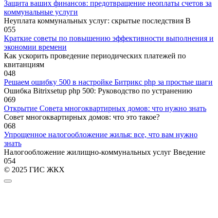
Защита ваших финансов: предотвращение неоплаты счетов за
коммунальные услуги
Неуплата коммунальных услуг: скрытые последствия В
0
55
Краткие советы по повышению эффективности выполнения и
экономии времени
Как ускорить проведение периодических платежей по
квитанциям
0
48
Решаем ошибку 500 в настройке Битрикс php за простые шаги
Ошибка Bitrixsetup php 500: Руководство по устранению
0
69
Открытие Совета многоквартирных домов: что нужно знать
Совет многоквартирных домов: что это такое?
0
68
Упрощенное налогообложение жилья: все, что вам нужно
знать
Налогообложение жилищно-коммунальных услуг Введение
0
54
© 2025 ГИС ЖКХ