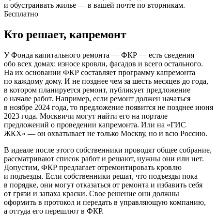
и обустраивать жилье — в вашей почте по вторникам.
Бесплатно
Кто решает, капремонт
У Фонда капитального ремонта — ФКР — есть сведения
обо всех домах: износе кровли, фасадов и всего остального.
На их основании ФКР составляет программу капремонта
по каждому дому. И не позднее чем за шесть месяцев до года,
в котором планируется ремонт, публикует предложение
о начале работ. Например, если ремонт должен начаться
в ноябре 2024 года, то предложение появится не позднее июня
2023 года. Москвичи могут найти его
на портале
предложений о проведении капремонта.
Или
на «ГИС
ЖКХ»
— он охватывает не только Москву, но и всю Россию.
В идеале после этого собственники
проводят общее собрание
,
рассматривают список работ и решают, нужны они или нет.
Допустим, ФКР предлагает отремонтировать кровлю
и подъезды. Если собственники решат, что подъезды пока
в порядке, они могут отказаться от ремонта и избавить себя
от грязи и запаха краски. Свое решение они должны
оформить в протокол и передать в управляющую компанию,
а оттуда его перешлют в ФКР.