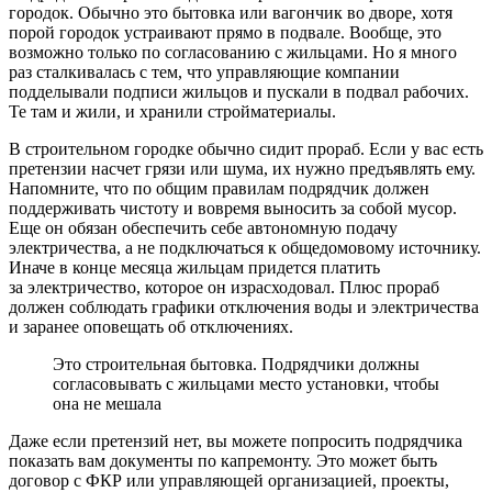
городок. Обычно это бытовка или вагончик во дворе, хотя
порой городок устраивают прямо в подвале. Вообще, это
возможно только по согласованию с жильцами. Но я много
раз сталкивалась с тем, что управляющие компании
подделывали подписи жильцов и пускали в подвал рабочих.
Те там и жили, и хранили стройматериалы.
В строительном городке обычно сидит прораб. Если у вас есть
претензии насчет грязи или шума, их нужно предъявлять ему.
Напомните, что по общим правилам подрядчик должен
поддерживать чистоту и вовремя выносить за собой мусор.
Еще он обязан обеспечить себе автономную подачу
электричества, а не подключаться к общедомовому источнику.
Иначе в конце месяца жильцам придется платить
за электричество, которое он израсходовал. Плюс прораб
должен соблюдать графики отключения воды и электричества
и заранее оповещать об отключениях.
Это строительная бытовка. Подрядчики должны
согласовывать с жильцами место установки, чтобы
она не мешала
Даже если претензий нет, вы можете попросить подрядчика
показать вам документы по капремонту. Это может быть
договор с ФКР или управляющей организацией, проекты,