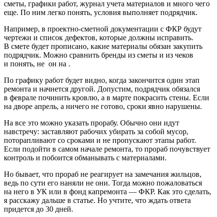
сметы, графики работ, журнал учета материалов и много чего
еще. По ним легко понять, условия выполняет подрядчик.
Например, в проектно-сметной документации с ФКР будут
чертежи и список дефектов, которые должны исправить.
В смете будет прописано, какие материалы обязан закупить
подрядчик. Можно сравнить бренды из сметы и из чеков
и понять, не он на .
По графику работ будет видно, когда закончится один этап
ремонта и начнется другой. Допустим, подрядчик обязался
в феврале починить кровлю, а в марте покрасить стены. Если
на дворе апрель, а ничего не готово, сроки явно нарушены.
На все это можно указать прорабу. Обычно они идут
навстречу: заставляют рабочих убирать за собой мусор,
поторапливают со сроками и не пропускают этапы работ.
Если подойти в самом начале ремонта, то прораб почувствует
контроль и побоится обманывать с материалами.
Но бывает, что прораб не реагирует на замечания жильцов,
ведь по сути его наняли не они. Тогда можно пожаловаться
на него в УК или в фонд капремонта — ФКР. Как это сделать,
я расскажу дальше в статье. Но учтите, что ждать ответа
придется до 30 дней.