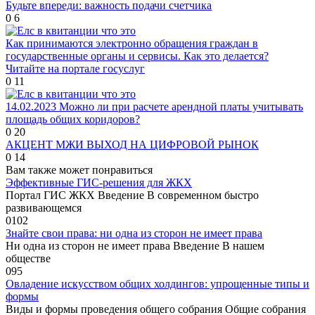
Будьте впереди: важность подачи счетчика
0
6
Как принимаются электронно обращения граждан в
государственные органы и сервисы. Как это делается?
Читайте на портале госуслуг
0
11
14.02.2023 Можно ли при расчете арендной платы учитывать
площадь общих коридоров?
0
20
АКЦЕНТ МЖИ ВЫХОД НА ЦИФРОВОЙ РЫНОК
0
14
Вам также может понравиться
Эффективные ГИС-решения для ЖКХ
Портал ГИС ЖКХ Введение В современном быстро
развивающемся
0
102
Знайте свои права: ни одна из сторон не имеет права
Ни одна из сторон не имеет права Введение В нашем
обществе
0
95
Овладение искусством общих холдингов: упрощенные типы и
формы
Виды и формы проведения общего собрания Общие собрания