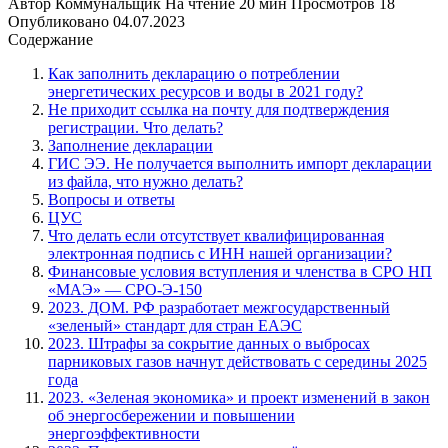
Автор
Коммунальщик
На чтение
20 мин
Просмотров
18
Опубликовано
04.07.2023
Содержание
Как заполнить декларацию о потреблении
энергетических ресурсов и воды в 2021 году?
Не приходит ссылка на почту для подтверждения
регистрации. Что делать?
Заполнение декларации
ГИС ЭЭ. Не получается выполнить импорт декларации
из файла, что нужно делать?
Вопросы и ответы
ЦУС
Что делать если отсутствует квалифицированная
электронная подпись с ИНН нашей организации?
Финансовые условия вступления и членства в СРО НП
«МАЭ» — СРО-Э-150
2023. ДОМ. РФ разработает межгосударственный
«зеленый» стандарт для стран ЕАЭС
2023. Штрафы за сокрытие данных о выбросах
парниковых газов начнут действовать с середины 2025
года
2023. «Зеленая экономика» и проект изменений в закон
об энергосбережении и повышении
энергоэффективности