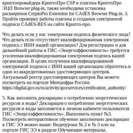
криптопровайдера КриптоПро CSP и плагина КриптоПро
ЭЦП Browser plug-in, также необходима установка
расширения CryptoPro Extension for CAdES Browser Plug-in. 3.
Пройти проверку работы плагина и создания электронной
подписи CAdES-BES на сайте Крипто-про.
Что делать если у нас электронная подпись физического лица?
Что делать если отсутствует квалифицированная электронная
подпись с ИНН нашей организации? Для регистрации и для
дальнейшей работы в ГИС «Энергоэффективность» требуется
усиленная квалифицированная электронная подпись вашей
организации. В целях получения квалифицированной
электронной подписи с ИНН вашей организации обратитесь в
один из аккредитованных удостоверяющих центров.
Актуальный реестр удостоверяющих центров Вы можете
посмотреть на портале Минцифры России:
https://digital.gov.ru/ru/activity/govservices/certification_authority/
5. Как заполнить декларацию о потреблении энергетических
ресурсов и воды? Декларация о потреблении энергетических
ресурсов и воды заполняется в личном кабинете пользователя
ГИС «Энергоэффективность». Выполнить пункт №3.
Посмотреть интерактивное обучение заполнению декларации
в ГИС ЭЭ можно выше: Видеоуроки № 2 и № 3 или на
портале ГИС ЭЭ в разделе Обучающие материалы.