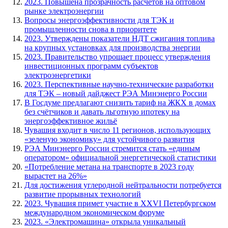
2023. Повышена прозрачность расчётов на оптовом
рынке электроэнергии
Вопросы энергоэффективности для ТЭК и
промышленности снова в приоритете
2023. Утверждены показатели НДТ сжигания топлива
на крупных установках для производства энергии
2023. Правительство упрощает процесс утверждения
инвестиционных программ субъектов
электроэнергетики
2023. Перспективные научно-технические разработки
для ТЭК – новый дайджест РЭА Минэнерго России
В Госдуме предлагают снизить тариф на ЖКХ в домах
без счётчиков и давать льготную ипотеку на
энергоэффективное жильё
Чувашия входит в число 11 регионов, использующих
«зеленую экономику» для устойчивого развития
РЭА Минэнерго России стремится стать «единым
оператором» официальной энергетической статистики
«Потребление метана на транспорте в 2023 году
вырастет на 26%»
Для достижения углеродной нейтральности потребуется
развитие прорывных технологий
2023. Чувашия примет участие в XXVI Петербургском
международном экономическом форуме
2023. «Электромашина» открыла уникальный