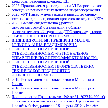
электрозаправочный комплекс Elli
2023. Продолжается регистрация на VI Всероссийское
совещание региональных центров энергосбережения
2023. «РТ-Инвест» подтвердил наивысшую оценку
«зеленого» финансирования проектов по версии АКРА
2023. Выдача свидетельства (допуска)
саморегулируемой организации в области
энергетического обследования (СРО энергоаудиторов)
СВИДЕТЕЛЬСТВО СРО НП «МАЭ»
ИНДИВИДУАЛЬНЫЙ ПРЕДПРИНИМАТЕЛЬ
БОЧКИНА АННА ВЛАДИМИРОВНА
ОБЩЕСТВО С ОГРАНИЧЕННОЙ
ОТВЕТСТВЕННОСТЬЮ «РЕГИОНАЛЬНОЕ
УПРАВЛЕНИЕ ПО ЭНЕРГОЭФФЕКТИВНОСТИ»
ОБЩЕСТВО С ОГРАНИЧЕННОЙ
ОТВЕТСТВЕННОСТЬЮ ПРОИЗВОДСТВЕННО-
ТЕХНИЧЕСКОЕ ПРЕДПРИЯТИЕ
«СИБЭНЕРГОЧЕРМЕТ»
2019. Регистрация энергопаспортов в Минэнерго
России
2018. Регистрация энергопаспортов в Минэнерго
России
Постановление Правительства РФ от 31. 2023 № 890 «О
внесении изменений в постановление Правительства
Российской Федерации от 18 августа 2010 г. № 636»