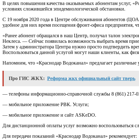
В целях повышения качества оказываемых абонентам услуг, «
условиях сложившейся эпидемиологической обстановки.
С 19 ноября 2020 года в Центре обслуживания абонентов (ЦОА
удобное для них время посещения фронт-офиса предприятия, ч
«Ранее абонент обращался в наш Центр, получал талон элект
Неклеса. — Сейчас появилась возможность выбрать время прием
Затем у администратора Центра нужно просто подтвердить врем
Воспользоваться данной услугой могут наши клиенты, как физ
Напомним, что «Краснодар Водоканал» предлагает различные 
Про ГИС ЖКХ:
Реформа жкх официальный сайт тверь
— телефоны информационно-справочной службы 8 (861) 217-03-3
— мобильное приложение РВК. Услуги;
— мобильное приложение и сайт ASKeDO.
Для дистанционной оплаты услуг возможно воспользоваться 
Для передачи показаний «Краснодар Водоканал» рекомендует: