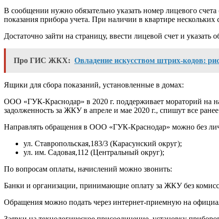
В сообщении нужно обязательно указать номер лицевого счета (
показания прибора учета. При наличии в квартире нескольки
Достаточно зайти на страницу, ввести лицевой счет и указать 
Про ГИС ЖКХ:
Овладение искусством штрих-кодов: рис
Ящики для сбора показаний, установленные в домах:
ООО «ГУК-Краснодар» в 2020 г. поддерживает мораторий на н
задолженность за ЖКУ в апреле и мае 2020 г., спишут все ране
Направлять обращения в ООО «ГУК-Краснодар» можно без лич
ул. Ставропольская,183/3 (Карасунский округ);
ул. им. Садовая,112 (Центральный округ);
По вопросам оплаты, начислений можно звонить:
Банки и организации, принимающие оплату за ЖКУ без комисси
Обращения можно подать через интернет-приемную на официал
Заявки на технологическое присоединение, установку приборов