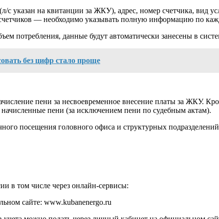
л/с указан на квитанции за ЖКУ), адрес, номер счетчика, вид ус
х счетчиков — необходимо указывать полную информацию по каж
объем потребления, данные будут автоматически занесены в систе
овать без цифр стало проще
ачисление пени за несвоевременное внесение платы за ЖКУ. Кро
е начисленные пени (за исключением пени по судебным актам).
ного посещения головного офиса и структурных подразделений
и в том числе через онлайн-сервисы:
ьном сайте: www.kubanenergo.ru
 учета можно подать через личный кабинет на официальном сайте