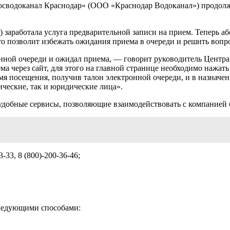
Росводоканал Краснодар» (ООО «Краснодар Водоканал») продолж
) заработала услуга предварительной записи на прием. Теперь
то позволит избежать ожидания приема в очереди и решить вопр
ронной очереди и ожидал приема, — говорит руководитель Цен
а через сайт, для этого на главной странице необходимо нажать
я посещения, получив талон электронной очереди, и в назначен
ические, так и юридические лица».
удобные сервисы, позволяющие взаимодействовать с компанией 
3, 8 (800)-200-36-46;
следующими способами: