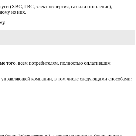
луги (ХВС, ГВС, электроэнергия, газ или отопление),
дому из них.
му.
ме того, всем потребителям, полностью оплатившим
 управляющей компании, в том числе следующими способами:
 (www.kubanenergo.ru), а также на портале. (www.портал-