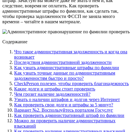
штраф. Зачастую вы можете даже не знать о нем и, как
следствие, вовремя не оплатить. Как проверить
административные штрафы по фамилии, как сделать так,
чтобы проверка задолженности ФССП не заняла много
времени – читайте в нашем материале.
Содержание
Что такое административная задолженность и когда она
возникает
Последствия административной задолженности
Как узнать административные штрафы по фамилии
Как узнать точные данные по административным
задолженностям быстро и просто?
CheckPerson полезен, чтобы проверить благонадежность
Какие долги и штрафы стоит проверить
Чем грозит наличие задолженностей?
Узнать о наличии штрафов и долгов через Интернет
Как проверить свои долги и штрафы за 5 минут?
Вариант №2. Воспользуйтесь порталом Госуслуг
Как проверить административный штраф по фамилии
Можно ли проверить наличие административных
взысканий
Как проверить наличие административных взысканий