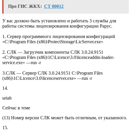
Про ГИС ЖКХ:
СТ 00012
У вас должно быть установлено и работать 3 службы для
работы системы лицензирования конфигурации Рарус.
1. Сервер программного лицензирования конфигураций
«C:\Program Files (x86)\ProtectStorage\LicServer.exe»
2. СЛК — Загрузчик компоненты СЛК 3.0.24.9151
«C:\Program Files (x86)\1C\Licence\3.0\licenceaddin-loader-
service.exe» —run -r
3.СЛК — Сервер СЛК 3.0.24.9151 C:\Program Files
(x86)\1C\Licence\3.0\licenceserver.exe» —run -r
14.
uriah
Сейчас в теме
(
13
) Номер версии СЛК может быть отличным, от указанного.
15.