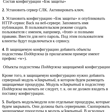
Состав конфигурации «Бэк защиты»
2
. Установить сервер СЛК. Активировать ключ.
3
. Установить конфигурацию «Бэк защиты» и опубликовать
HTTP-сервис Back на веб-сервере. Запомнить имя
публикации. В пользовательском режиме создать
пользователя с именем, например, «front» и полными
правами. Ввести для него пароль. Под этим пользователем
клиенты будут подключаться к сервису.
4
. В защищаемую конфигурацию добавить объекты
подсистемы
Поддержка
(в прилагаемом примере имеют
префикс «w»).
Объекты подсистемы
Поддержка
защищаемой конфигурации
Кроме того, в защищаемую конфигурацию нужно добавить
серверный модуль
wЗакрытый
, в котором будем размещать
защищаемые процедуры. Модуль
wЗакрытый
в подсистему
Поддержка
включать не следует, т. к. он не должен входить в
поставку конфигурации.
5
. Выбрать модуль/модули или отдельные процедуры, которые
будем закрывать. Они должны быть серверными. Скопировать
защищаемые процедуры в модуль
wЗакрытый
. В исходных